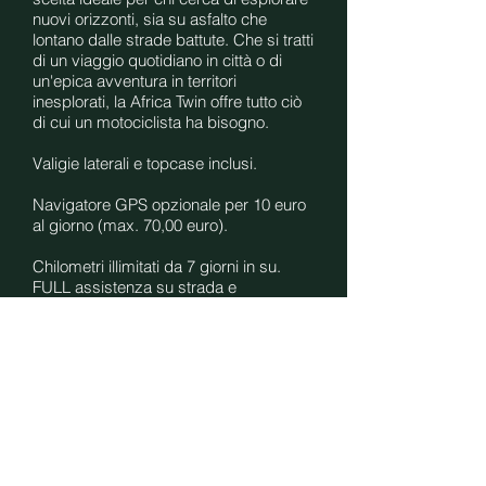
nuovi orizzonti, sia su asfalto che
lontano dalle strade battute. Che si tratti
di un viaggio quotidiano in città o di
un'epica avventura in territori
inesplorati, la Africa Twin offre tutto ciò
di cui un motociclista ha bisogno.
Valigie laterali e topcase inclusi.
Navigatore GPS opzionale per 10 euro
al giorno (max. 70,00 euro).
Chilometri illimitati da 7 giorni in su.
FULL assistenza su strada e
Assicurazione
KASKO
SPAGNA,
PORTOGALLO e FRANCIA con
franchigia di € 1.500,00
Pagamento:20%, adesso a mezzo
carta di credito/debito.
Il resto (80%) sara' pagato
successivamente con il check-in.