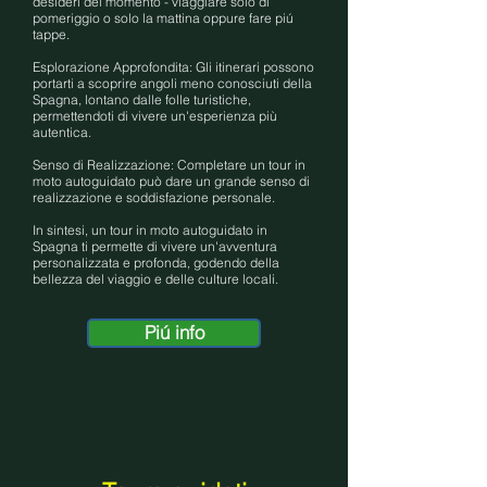
desideri del momento - viaggiare solo di
pomeriggio o solo la mattina oppure fare piú
tappe.
Esplorazione Approfondita: Gli itinerari possono
portarti a scoprire angoli meno conosciuti della
Spagna, lontano dalle folle turistiche,
permettendoti di vivere un'esperienza più
autentica.
Senso di Realizzazione: Completare un tour in
moto autoguidato può dare un grande senso di
realizzazione e soddisfazione personale.
In sintesi, un tour in moto autoguidato in
Spagna ti permette di vivere un'avventura
personalizzata e profonda, godendo della
bellezza del viaggio e delle culture locali.
Piú info