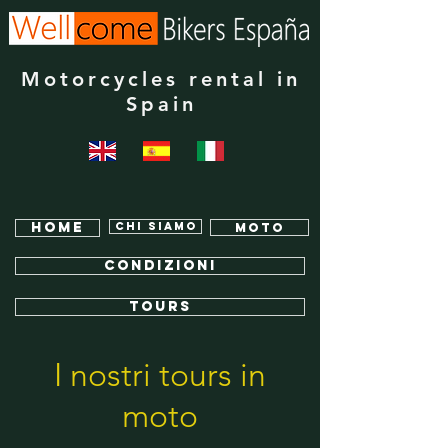
Motorcycles rental in
Spain
Home
Chi siamo
MOTO
Condizioni
TOURS
I nostri tours in
moto