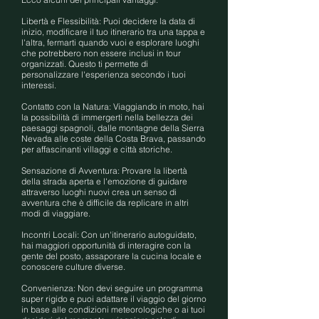
Libertà e Flessibilità: Puoi decidere la data di
inizio, modificare il tuo itinerario tra una tappa e
l'altra, fermarti quando vuoi e esplorare luoghi
che potrebbero non essere inclusi in tour
organizzati. Questo ti permette di
personalizzare l'esperienza secondo i tuoi
interessi.
Contatto con la Natura: Viaggiando in moto, hai
la possibilità di immergerti nella bellezza dei
paesaggi spagnoli, dalle montagne della Sierra
Nevada alle coste della Costa Brava, passando
per affascinanti villaggi e città storiche.
Sensazione di Avventura: Provare la libertà
della strada aperta e l'emozione di guidare
attraverso luoghi nuovi crea un senso di
avventura che è difficile da replicare in altri
modi di viaggiare.
Incontri Locali: Con un'itinerario autoguidato,
hai maggiori opportunità di interagire con la
gente del posto, assaporare la cucina locale e
conoscere culture diverse.
Convenienza: Non devi seguire un programma
super rigido e puoi adattare il viaggio del giorno
in base alle condizioni meteorologiche o ai tuoi