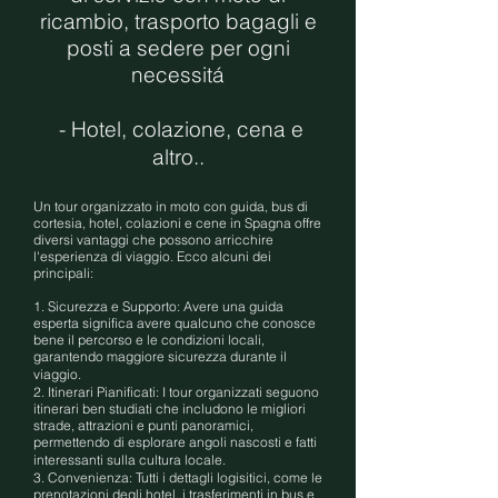
ricambio, trasporto bagagli e
posti a sedere per ogni
necessitá
- Hotel, colazione, cena e
altro..
Un tour organizzato in moto con guida, bus di
cortesia, hotel, colazioni e cene in Spagna offre
diversi vantaggi che possono arricchire
l'esperienza di viaggio. Ecco alcuni dei
principali:
1. Sicurezza e Supporto: Avere una guida
esperta significa avere qualcuno che conosce
bene il percorso e le condizioni locali,
garantendo maggiore sicurezza durante il
viaggio.
2. Itinerari Pianificati: I tour organizzati seguono
itinerari ben studiati che includono le migliori
strade, attrazioni e punti panoramici,
permettendo di esplorare angoli nascosti e fatti
interessanti sulla cultura locale.
3. Convenienza: Tutti i dettagli logisitici, come le
prenotazioni degli hotel, i trasferimenti in bus e