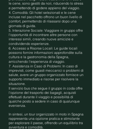
le cene, sono gestiti da noii, riducendo lo stress
e permettendo di godere appieno del viaggio.
4. Comodità: Gli hotel selezionati e le cene
incluse nel pacchetto offrono un buon livello di
comfort, permettendo di rilassarsi dopo una
giornata di guida.
5. Interazione Sociale: Viaggiare in gruppo offre
l'opportunità di incontrare altre persone con
interessi simili, creando nuove amicizie e
condividendo esperienze.
6. Accesso a Risorse Locali: Le guide locali
possono fornire informazioni approfondite sulla
cultura e la gastronomia della Spagna,
arricchendo l'esperienza di viaggio.
7. Assistenza in Caso di Problemi: In caso di
imprevisti, come guasti meccanici o problemi di
salute, avere un gruppo organizzato fornisce un
supporto immediato e risorse per risolvere la
situazione.
Il servizio bus che segue il gruppo in coda offre
l'opzione del trasporto dei bagagli, acquisti
effettuati durante il viaggio e possibilitá di
qualche posto a sedere in caso di qualunque
evenienza.
In sintesi, un tour organizzato in moto in Spagna
rappresenta una opzione pratica e stimolante
per esplorare il paese, offrendo un equilibrio tra
avventura e comodità.