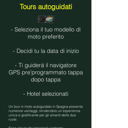
Tours autoguidati
- Seleziona il tuo modello di
moto preferito
- Decidi tu la data di inizio
- Ti guiderá il navigatore
GPS pre'programmato tappa
dopo tappa
- Hotel selezionati
Un tour in moto autoguidato in Spagna presenta
numerosi vantaggi, rendendolo un'esperienza
unica e gratificante per gli amanti delle due
ruote.
Ecco alcuni dei principali vantaggi: