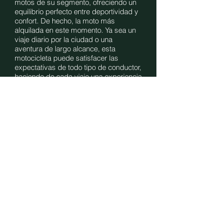
motos de su segmento, ofreciendo un
equilibrio perfecto entre deportividad y
confort. De hecho, la moto más
alquilada en este momento. Ya sea un
viaje diario por la ciudad o una
aventura de largo alcance, esta
motocicleta puede satisfacer las
expectativas de todo tipo de conductor,
haciendo de cada viaje una experiencia
memorable. Con la Tiger 900 GT,
Triumph continúa construyendo su
reputación como fabricante de
motocicletas emocionantes y de alta
calidad.
Maletas laterales y topcase incluidos.
Navegador opcional Garmin Zumo
10,00 euros / dia. Max. 70,00 euros.
Kilometros ilimitados desde 7 días y
más.
FULL asistencia en carretera y
FULL
KASKO
seguro ESPAÑA, PORTUGAL
y FRANCIA con fianza de € 1.500,00.